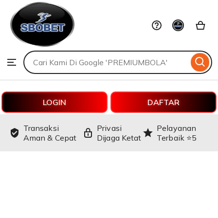
PREMIUMBOLA
Skip
to
ontent
Search
Browse
for
items
or
shops
LOGIN
DAFTAR
Transaksi
Privasi
Pelayanan
Aman & Cepat
Dijaga Ketat
Terbaik ⭐️5