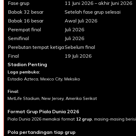
Fase grup
11 Juni 2026 – akhir Juni 2026
Babak 32 besar
Setelah fase grup selesai
Babak 16 besar
Awal Juli 2026
Perempat final
Juli 2026
Semifinal
Juli 2026
Perebutan tempat ketiga
Sebelum final
Final
19 Juli 2026
Stadion Penting
Laga pembuka:
Estadio Azteca, Mexico City, Meksiko
Final:
MetLife Stadium, New Jersey, Amerika Serikat
Format Grup Piala Dunia 2026
Piala Dunia 2026 memakai format
12 grup
, masing-masing beris
Pola pertandingan tiap grup