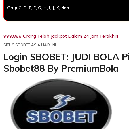
Grup C, D, E, F, G, H, I, J, K, dan L.
999.888 Orang Telah Jackpot Dalam 24 Jam Terakhir!
SITUS SBOBET ASIA HARI INI
Login SBOBET: JUDI BOLA Pi
Sbobet88 By PremiumBola