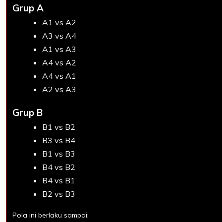
Grup A
A1 vs A2
A3 vs A4
A1 vs A3
A4 vs A2
A4 vs A1
A2 vs A3
Grup B
B1 vs B2
B3 vs B4
B1 vs B3
B4 vs B2
B4 vs B1
B2 vs B3
Pola ini berlaku sampai: